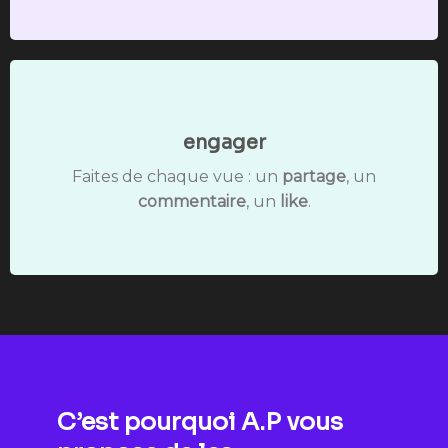
engager
Faites de chaque vue : un
partage
, un
commentaire
, un
like
.
C’est pourquoi A.P vous