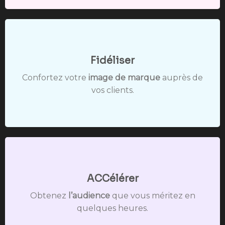
Fidéliser
Confortez votre
image de marque
auprès de
vos clients.
ACCélérer
Obtenez
l’audience
que vous méritez en
quelques heures.